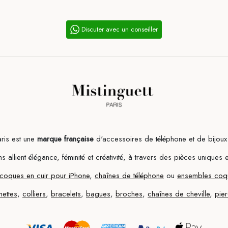
Discuter avec un conseiller
aris est une
marque française
d'accessoires de téléphone et de bijou
s allient élégance, féminité et créativité, à travers des pièces uniques 
coques en cuir pour iPhone
,
chaînes de téléphone
ou
ensembles coqu
nettes
,
colliers
,
bracelets
,
bagues
,
broches
,
chaînes de cheville
,
pie