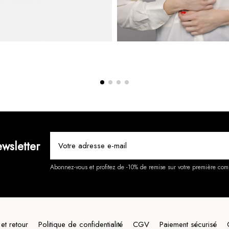
wsletter
Abonnez-vous et profitez de -10% de remise sur votre première co
 et retour
Politique de confidentialité
CGV
Paiement sécurisé