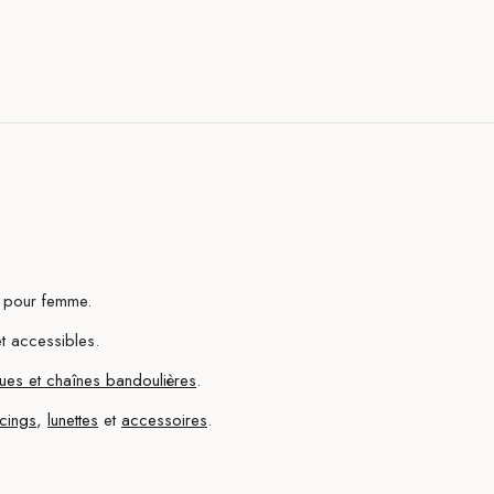
x pour femme.
et accessibles.
es et chaînes bandoulières
.
rcings
,
lunettes
et
accessoires
.