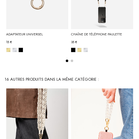
ADAPTATEUR UNIVERSEL
CHAÎNE DE TÉLÉPHONE PAULETTE
C
15 €
35 €
4
16 AUTRES PRODUITS DANS LA MÊME CATÉGORIE :