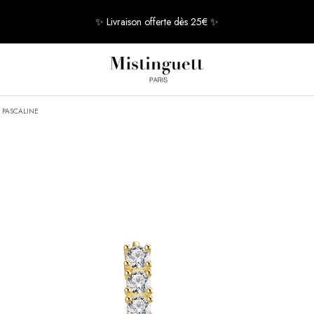
✨ Livraison offerte dès 25€ ✨
G PASCALINE