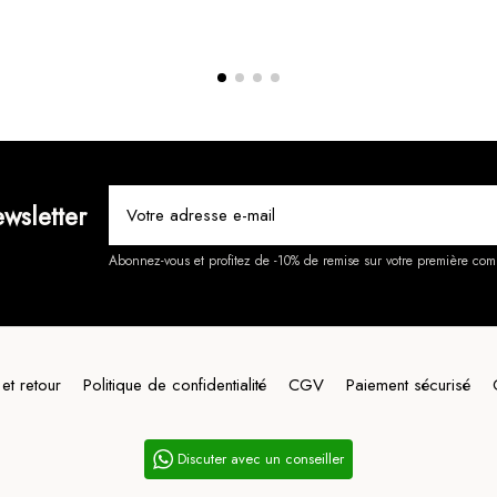
wsletter
Abonnez-vous et profitez de -10% de remise sur votre première co
 et retour
Politique de confidentialité
CGV
Paiement sécurisé
Discuter avec un conseiller